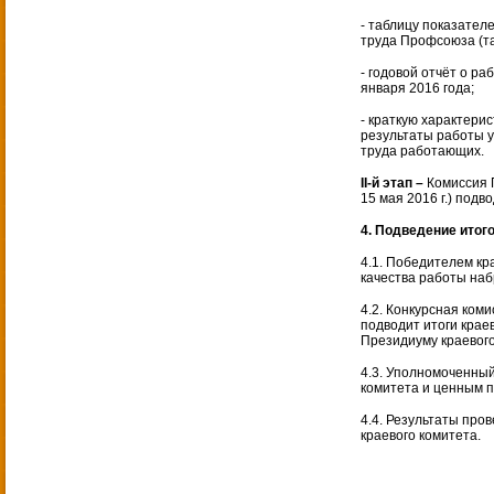
- таблицу показател
труда Профсоюза (т
- годовой отчёт о р
января 2016 года;
- краткую характери
результаты работы 
труда работающих.
II-й этап –
Комиссия 
15 мая 2016 г.) под
4. Подведение итог
4.1. Победителем кр
качества работы наб
4.2. Конкурсная ко
подводит итоги крае
Президиуму краевого
4.3. Уполномоченный
комитета и ценным 
4.4. Результаты про
краевого комитета.