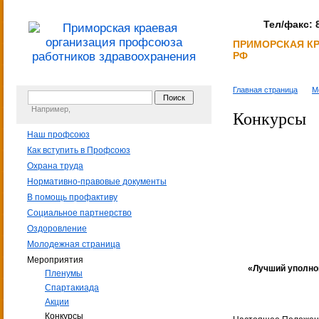
Тел/факс: 8
ПРИМОРСКАЯ К
РФ
Главная страница
М
Например,
Конкурсы
Наш профсоюз
Прил
Как вступить в Профсоюз
к пос
Охрана труда
Президиу
Нормативно-правовые документы
от 15 а
В помощь профактиву
Социальное партнерство
Оздоровление
Молодежная страница
Мероприятия
«Лучший уполно
Пленумы
Спартакиада
Акции
Конкурсы