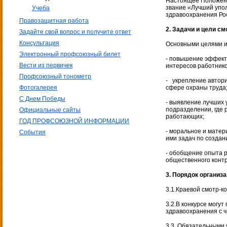
Настоящее Положение
звание «Лучший упо
Учеба
здравоохранения Ро
Правозащитная работа
2. Задачи и цели см
Задайте свой вопрос и получите ответ
Консультация
Основными целями и
Электронный профсоюзный билет
- повышение эффект
Вести из первичек
интересов работнико
Профсоюзный тонометр
- укрепление автори
Фотогалерея
сфере охраны труда
С Днем Победы
- выявление лучших 
подразделении, где 
Официальные сайты
работающих;
ГОД ПРОФСОЮЗНОЙ ИНФОРМАЦИИ
- моральное и мате
События
ими задач по создан
- обобщение опыта 
общественного контр
3. Порядок организ
3.1.Краевой смотр-к
3.2.В конкурсе могу
здравоохранения с ч
3.3. Обязательными 