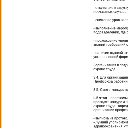
- отсутствие в струк
несчастных случаев,
- снижение уровня 
- выполнение меропр
подразделении, где
- прохождение упол
знаний требований о
- наличие годовой о
установленной форм
- организация в под
охране труда.
3.4. Для организаци
Профсоюза работник
3.5. Смотр-конкурс п
I–й этап
– профкомы 
проводят конкурс и 
охране труда, опре
организации профс
- выписка из проток
«Лучший уполномоче
здравоохранения РФ