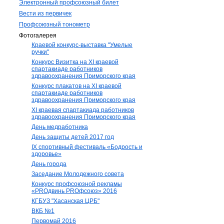
Электронный профсоюзный билет
Вести из первичек
Профсоюзный тонометр
Фотогалерея
Краевой конкурс-выставка "Умелые
ручки"
Конкурс Визитка на XI краевой
спартакиаде работников
здравоохранения Приморского края
Конкурс плакатов на XI краевой
спартакиаде работников
здравоохранения Приморского края
XI краевая спартакиада работников
здравоохранения Приморского края
День медработника
День защиты детей 2017 год
IX спортивный фестиваль «Бодрость и
здоровье»
День города
Заседание Молодежного совета
Конкурс профсоюзной рекламы
«PROдвинь РRОфсоюз» 2016
КГБУЗ "Хасанская ЦРБ"
ВКБ №1
Первомай 2016