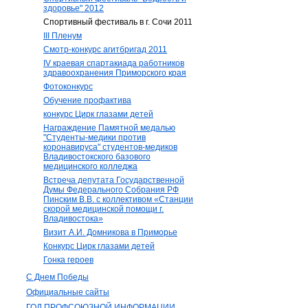
здоровье" 2012
Спортивный фестиваль в г. Сочи 2011
III Пленум
Смотр-конкурс агитбригад 2011
IV краевая спартакиада работников
здравоохранения Приморского края
Фотоконкурс
Обучение профактива
конкурс Цирк глазами детей
Награждение Памятной медалью
"Студенты-медики против
коронавируса" студентов-медиков
Владивостокского базового
медицинского колледжа
Встреча депутата Государственной
Думы Федерального Собрания РФ
Пинским В.В. с коллективом «Станции
скорой медицинской помощи г.
Владивостока»
Визит А.И. Домникова в Приморье
Конкурс Цирк глазами детей
Гонка героев
С Днем Победы
Официальные сайты
ГОД ПРОФСОЮЗНОЙ ИНФОРМАЦИИ