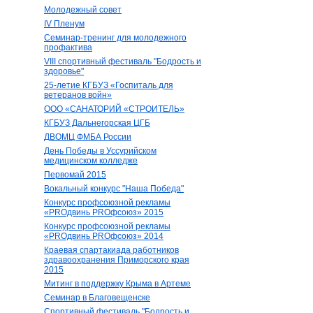
Молодежный совет
IV Пленум
Семинар-тренинг для молодежного
профактива
VIII спортивный фестиваль "Бодрость и
здоровье"
25-летие КГБУЗ «Госпиталь для
ветеранов войн»
ООО «САНАТОРИЙ «СТРОИТЕЛЬ»
КГБУЗ Дальнегорская ЦГБ
ДВОМЦ ФМБА России
День Победы в Уссурийском
медицинском колледже
Первомай 2015
Вокальный конкурс "Наша Победа"
Конкурс профсоюзной рекламы
«PROдвинь РRОфсоюз» 2015
Конкурс профсоюзной рекламы
«PROдвинь РRОфсоюз» 2014
Краевая спартакиада работников
здравоохранения Приморского края
2015
Митинг в поддержку Крыма в Артеме
Семинар в Благовещенске
Спортивный фестиваль "Бодрость и