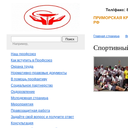
Тел/факс: 8
ПРИМОРСКАЯ К
РФ
Главная страница
Ф
Например,
Спортивный
Наш профсоюз
Как вступить в Профсоюз
Охрана труда
Нормативно-правовые документы
В помощь профактиву
Социальное партнерство
Оздоровление
Молодежная страница
Мероприятия
Правозащитная работа
Задайте свой вопрос и получите ответ
Консультация