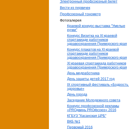
Электронный профсоюзный билет
Вести из первичек
Профсоюзный тонометр
Фотогалерея
Краевой конкурс-выставка "Умелые
ручки"
Конкурс Визитка на XI краевой
спартакиаде работников
здравоохранения Приморского края
Конкурс плакатов на XI краевой
спартакиаде работников
здравоохранения Приморского края
XI краевая спартакиада работников
здравоохранения Приморского края
День медработника
День защиты детей 2017 год
IX спортивный фестиваль «Бодрость
здоровье»
День города
Заседание Молодежного совета
Конкурс профсоюзной рекламы
«PROдвинь РRОфсоюз» 2016
КГБУЗ "Хасанская ЦРБ"
ВКБ №1
Первомай 2016