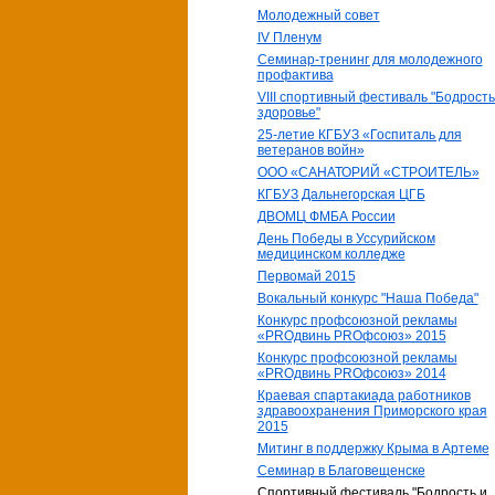
Молодежный совет
IV Пленум
Семинар-тренинг для молодежного
профактива
VIII спортивный фестиваль "Бодрость
здоровье"
25-летие КГБУЗ «Госпиталь для
ветеранов войн»
ООО «САНАТОРИЙ «СТРОИТЕЛЬ»
КГБУЗ Дальнегорская ЦГБ
ДВОМЦ ФМБА России
День Победы в Уссурийском
медицинском колледже
Первомай 2015
Вокальный конкурс "Наша Победа"
Конкурс профсоюзной рекламы
«PROдвинь РRОфсоюз» 2015
Конкурс профсоюзной рекламы
«PROдвинь РRОфсоюз» 2014
Краевая спартакиада работников
здравоохранения Приморского края
2015
Митинг в поддержку Крыма в Артеме
Семинар в Благовещенске
Спортивный фестиваль "Бодрость и