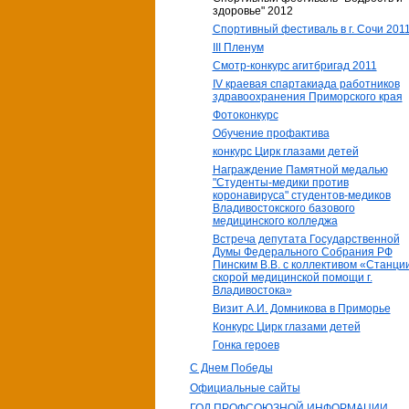
здоровье" 2012
Спортивный фестиваль в г. Сочи 201
III Пленум
Смотр-конкурс агитбригад 2011
IV краевая спартакиада работников
здравоохранения Приморского края
Фотоконкурс
Обучение профактива
конкурс Цирк глазами детей
Награждение Памятной медалью
"Студенты-медики против
коронавируса" студентов-медиков
Владивостокского базового
медицинского колледжа
Встреча депутата Государственной
Думы Федерального Собрания РФ
Пинским В.В. с коллективом «Станци
скорой медицинской помощи г.
Владивостока»
Визит А.И. Домникова в Приморье
Конкурс Цирк глазами детей
Гонка героев
С Днем Победы
Официальные сайты
ГОД ПРОФСОЮЗНОЙ ИНФОРМАЦИИ