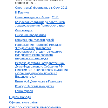
здоровье" 2012
Спортивный фестиваль в г. Сочи 2011
III Пленум
Смотр-конкурс агитбригад 2011
IV краевая спартакиада работников
здравоохранения Приморского края
Фотоконкурс
Обучение профактива
конкурс Цирк глазами детей
Награждение Памятной медалью
"Студенты-медики против
коронавируса" студентов-медиков
Владивостокского базового
медицинского колледжа
Встреча депутата Государственной
Думы Федерального Собрания РФ
Пинским В.В. с коллективом «Станции
скорой медицинской помощи г.
Владивостока»
Визит А.И. Домникова в Приморье
Конкурс Цирк глазами детей
Гонка героев
С Днем Победы
Официальные сайты
ГОД ПРОФСОЮЗНОЙ ИНФОРМАЦИИ