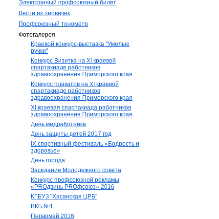
Электронный профсоюзный билет
Вести из первичек
Профсоюзный тонометр
Фотогалерея
Краевой конкурс-выставка "Умелые
ручки"
Конкурс Визитка на XI краевой
спартакиаде работников
здравоохранения Приморского края
Конкурс плакатов на XI краевой
спартакиаде работников
здравоохранения Приморского края
XI краевая спартакиада работников
здравоохранения Приморского края
День медработника
День защиты детей 2017 год
IX спортивный фестиваль «Бодрость и
здоровье»
День города
Заседание Молодежного совета
Конкурс профсоюзной рекламы
«PROдвинь РRОфсоюз» 2016
КГБУЗ "Хасанская ЦРБ"
ВКБ №1
Первомай 2016