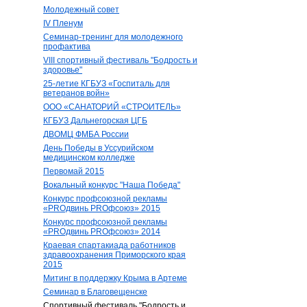
Молодежный совет
IV Пленум
Семинар-тренинг для молодежного
профактива
VIII спортивный фестиваль "Бодрость и
здоровье"
25-летие КГБУЗ «Госпиталь для
ветеранов войн»
ООО «САНАТОРИЙ «СТРОИТЕЛЬ»
КГБУЗ Дальнегорская ЦГБ
ДВОМЦ ФМБА России
День Победы в Уссурийском
медицинском колледже
Первомай 2015
Вокальный конкурс "Наша Победа"
Конкурс профсоюзной рекламы
«PROдвинь РRОфсоюз» 2015
Конкурс профсоюзной рекламы
«PROдвинь РRОфсоюз» 2014
Краевая спартакиада работников
здравоохранения Приморского края
2015
Митинг в поддержку Крыма в Артеме
Семинар в Благовещенске
Спортивный фестиваль "Бодрость и