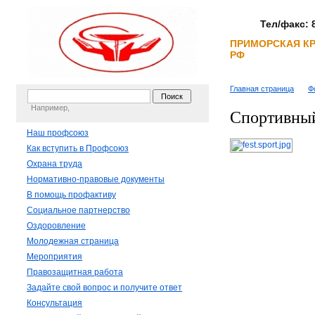
Тел/факс: 8
ПРИМОРСКАЯ К
РФ
Главная страница
Ф
Например,
Спортивный
Наш профсоюз
Как вступить в Профсоюз
Охрана труда
Нормативно-правовые документы
В помощь профактиву
Социальное партнерство
Оздоровление
Молодежная страница
Мероприятия
Правозащитная работа
Задайте свой вопрос и получите ответ
Консультация