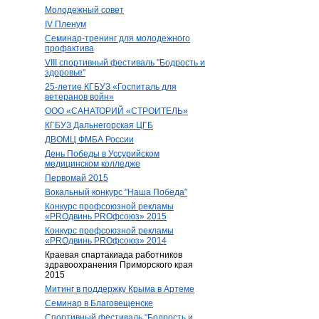
Молодежный совет
IV Пленум
Семинар-тренинг для молодежного
профактива
VIII спортивный фестиваль "Бодрость и
здоровье"
25-летие КГБУЗ «Госпиталь для
ветеранов войн»
ООО «САНАТОРИЙ «СТРОИТЕЛЬ»
КГБУЗ Дальнегорская ЦГБ
ДВОМЦ ФМБА России
День Победы в Уссурийском
медицинском колледже
Первомай 2015
Вокальный конкурс "Наша Победа"
Конкурс профсоюзной рекламы
«PROдвинь РRОфсоюз» 2015
Конкурс профсоюзной рекламы
«PROдвинь РRОфсоюз» 2014
Краевая спартакиада работников
здравоохранения Приморского края
2015
Митинг в поддержку Крыма в Артеме
Семинар в Благовещенске
Спортивный фестиваль "Бодрость и