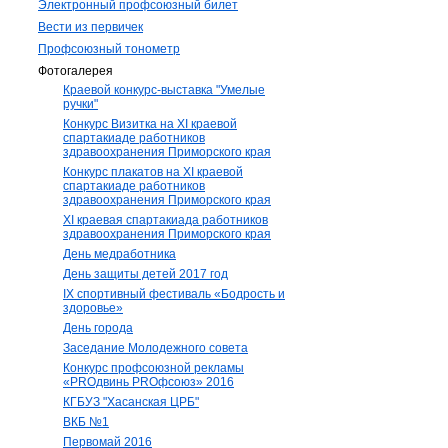
Электронный профсоюзный билет
Вести из первичек
Профсоюзный тонометр
Фотогалерея
Краевой конкурс-выставка "Умелые
ручки"
Конкурс Визитка на XI краевой
спартакиаде работников
здравоохранения Приморского края
Конкурс плакатов на XI краевой
спартакиаде работников
здравоохранения Приморского края
XI краевая спартакиада работников
здравоохранения Приморского края
День медработника
День защиты детей 2017 год
IX спортивный фестиваль «Бодрость и
здоровье»
День города
Заседание Молодежного совета
Конкурс профсоюзной рекламы
«PROдвинь РRОфсоюз» 2016
КГБУЗ "Хасанская ЦРБ"
ВКБ №1
Первомай 2016