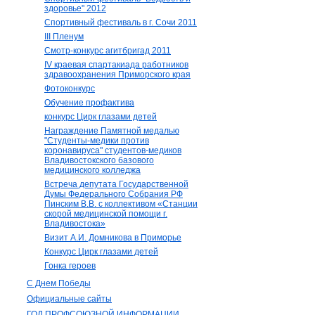
здоровье" 2012
Спортивный фестиваль в г. Сочи 2011
III Пленум
Смотр-конкурс агитбригад 2011
IV краевая спартакиада работников
здравоохранения Приморского края
Фотоконкурс
Обучение профактива
конкурс Цирк глазами детей
Награждение Памятной медалью
"Студенты-медики против
коронавируса" студентов-медиков
Владивостокского базового
медицинского колледжа
Встреча депутата Государственной
Думы Федерального Собрания РФ
Пинским В.В. с коллективом «Станции
скорой медицинской помощи г.
Владивостока»
Визит А.И. Домникова в Приморье
Конкурс Цирк глазами детей
Гонка героев
С Днем Победы
Официальные сайты
ГОД ПРОФСОЮЗНОЙ ИНФОРМАЦИИ