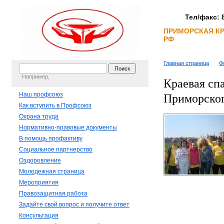
Тел/факс: 8
ПРИМОРСКАЯ К
РФ
Главная страница
Ф
Например,
Краевая сп
Наш профсоюз
Приморског
Как вступить в Профсоюз
Охрана труда
Нормативно-правовые документы
В помощь профактиву
Социальное партнерство
Оздоровление
Молодежная страница
Мероприятия
Правозащитная работа
Задайте свой вопрос и получите ответ
Консультация