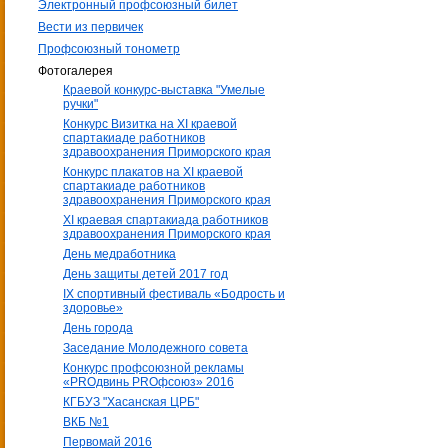
Электронный профсоюзный билет
Вести из первичек
Профсоюзный тонометр
Фотогалерея
Краевой конкурс-выставка "Умелые
ручки"
Конкурс Визитка на XI краевой
спартакиаде работников
здравоохранения Приморского края
Конкурс плакатов на XI краевой
спартакиаде работников
здравоохранения Приморского края
XI краевая спартакиада работников
здравоохранения Приморского края
День медработника
День защиты детей 2017 год
IX спортивный фестиваль «Бодрость и
здоровье»
День города
Заседание Молодежного совета
Конкурс профсоюзной рекламы
«PROдвинь РRОфсоюз» 2016
КГБУЗ "Хасанская ЦРБ"
ВКБ №1
Первомай 2016