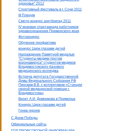
здоровье" 2012
Спортивный фестиваль в г. Сочи 2011
III Пленум
Смотр-конкурс агитбригад 2011
IV краевая спартакиада работников
здравоохранения Приморского края
Фотоконкурс
Обучение профактива
конкурс Цирк глазами детей
Награждение Памятной медалью
"Студенты-медики против
коронавируса" студентов-медиков
Владивостокского базового
медицинского колледжа
Встреча депутата Государственной
Думы Федерального Собрания РФ
Пинским В.В. с коллективом «Станции
скорой медицинской помощи г.
Владивостока»
Визит А.И. Домникова в Приморье
Конкурс Цирк глазами детей
Гонка героев
С Днем Победы
Официальные сайты
ГОД ПРОФСОЮЗНОЙ ИНФОРМАЦИИ