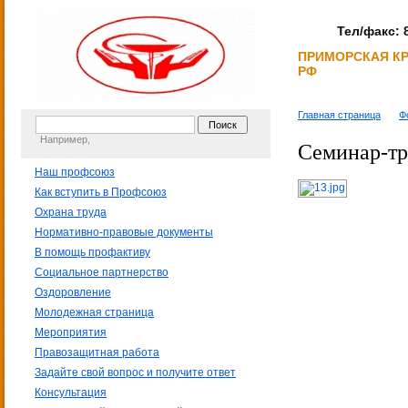
Тел/факс: 8
ПРИМОРСКАЯ К
РФ
Главная страница
Ф
Например,
Семинар-тр
Наш профсоюз
Как вступить в Профсоюз
Охрана труда
Нормативно-правовые документы
В помощь профактиву
Социальное партнерство
Оздоровление
Молодежная страница
Мероприятия
Правозащитная работа
Задайте свой вопрос и получите ответ
Консультация