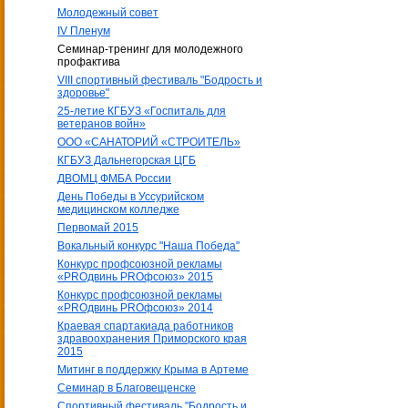
Молодежный совет
IV Пленум
Семинар-тренинг для молодежного
профактива
VIII спортивный фестиваль "Бодрость и
здоровье"
25-летие КГБУЗ «Госпиталь для
ветеранов войн»
ООО «САНАТОРИЙ «СТРОИТЕЛЬ»
КГБУЗ Дальнегорская ЦГБ
ДВОМЦ ФМБА России
День Победы в Уссурийском
медицинском колледже
Первомай 2015
Вокальный конкурс "Наша Победа"
Конкурс профсоюзной рекламы
«PROдвинь РRОфсоюз» 2015
Конкурс профсоюзной рекламы
«PROдвинь РRОфсоюз» 2014
Краевая спартакиада работников
здравоохранения Приморского края
2015
Митинг в поддержку Крыма в Артеме
Семинар в Благовещенске
Спортивный фестиваль "Бодрость и