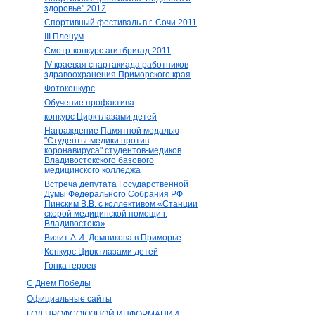
здоровье" 2012
Спортивный фестиваль в г. Сочи 2011
III Пленум
Смотр-конкурс агитбригад 2011
IV краевая спартакиада работников
здравоохранения Приморского края
Фотоконкурс
Обучение профактива
конкурс Цирк глазами детей
Награждение Памятной медалью
"Студенты-медики против
коронавируса" студентов-медиков
Владивостокского базового
медицинского колледжа
Встреча депутата Государственной
Думы Федерального Собрания РФ
Пинским В.В. с коллективом «Станции
скорой медицинской помощи г.
Владивостока»
Визит А.И. Домникова в Приморье
Конкурс Цирк глазами детей
Гонка героев
С Днем Победы
Официальные сайты
ГОД ПРОФСОЮЗНОЙ ИНФОРМАЦИИ