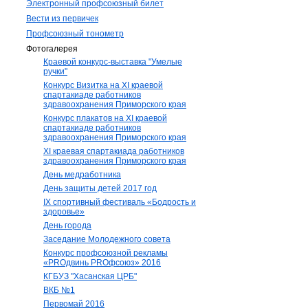
Электронный профсоюзный билет
Вести из первичек
Профсоюзный тонометр
Фотогалерея
Краевой конкурс-выставка "Умелые
ручки"
Конкурс Визитка на XI краевой
спартакиаде работников
здравоохранения Приморского края
Конкурс плакатов на XI краевой
спартакиаде работников
здравоохранения Приморского края
XI краевая спартакиада работников
здравоохранения Приморского края
День медработника
День защиты детей 2017 год
IX спортивный фестиваль «Бодрость и
здоровье»
День города
Заседание Молодежного совета
Конкурс профсоюзной рекламы
«PROдвинь РRОфсоюз» 2016
КГБУЗ "Хасанская ЦРБ"
ВКБ №1
Первомай 2016