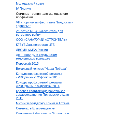
Молодежный совет
IV Пленум
Семинар-тренинг для молодежного
профактива
VIII спортивный фестиваль "Бодрость и
здоровье"
25-летие КГБУЗ «Госпиталь для
ветеранов войн»
ООО «САНАТОРИЙ «СТРОИТЕЛЬ»
КГБУЗ Дальнегорская ЦГБ
ДВОМЦ ФМБА России
День Победы в Уссурийском
медицинском колледже
Первомай 2015
Вокальный конкурс "Наша Победа"
Конкурс профсоюзной рекламы
«PROдвинь РRОфсоюз» 2015
Конкурс профсоюзной рекламы
«PROдвинь РRОфсоюз» 2014
Краевая спартакиада работников
здравоохранения Приморского края
2015
Митинг в поддержку Крыма в Артеме
Семинар в Благовещенске
Спортивный фестиваль "Бодрость и