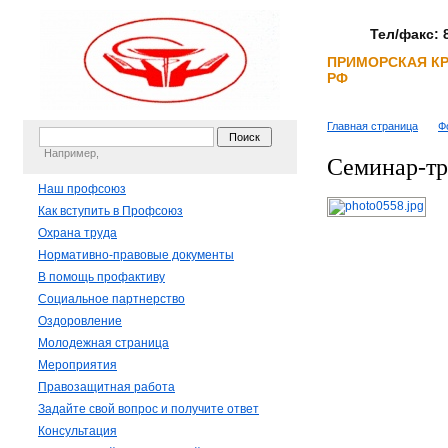
Тел/факс: 8
ПРИМОРСКАЯ К
РФ
Главная страница
Ф
Например,
Семинар-тр
Наш профсоюз
Как вступить в Профсоюз
Охрана труда
Нормативно-правовые документы
В помощь профактиву
Социальное партнерство
Оздоровление
Молодежная страница
Мероприятия
Правозащитная работа
Задайте свой вопрос и получите ответ
Консультация