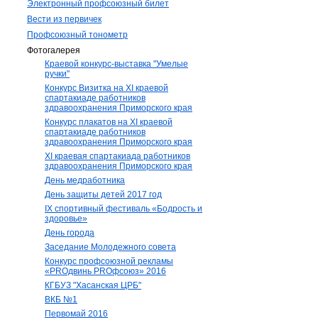
Электронный профсоюзный билет
Вести из первичек
Профсоюзный тонометр
Фотогалерея
Краевой конкурс-выставка "Умелые
ручки"
Конкурс Визитка на XI краевой
спартакиаде работников
здравоохранения Приморского края
Конкурс плакатов на XI краевой
спартакиаде работников
здравоохранения Приморского края
XI краевая спартакиада работников
здравоохранения Приморского края
День медработника
День защиты детей 2017 год
IX спортивный фестиваль «Бодрость и
здоровье»
День города
Заседание Молодежного совета
Конкурс профсоюзной рекламы
«PROдвинь РRОфсоюз» 2016
КГБУЗ "Хасанская ЦРБ"
ВКБ №1
Первомай 2016