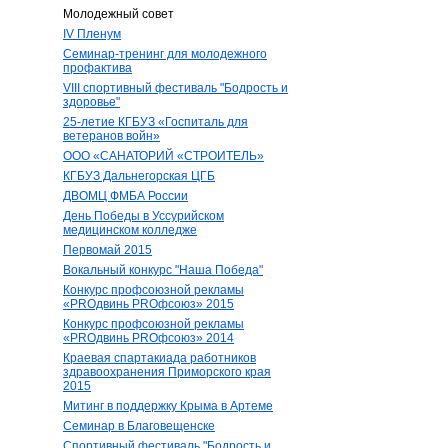
Молодежный совет
IV Пленум
Семинар-тренинг для молодежного
профактива
VIII спортивный фестиваль "Бодрость и
здоровье"
25-летие КГБУЗ «Госпиталь для
ветеранов войн»
ООО «САНАТОРИЙ «СТРОИТЕЛЬ»
КГБУЗ Дальнегорская ЦГБ
ДВОМЦ ФМБА России
День Победы в Уссурийском
медицинском колледже
Первомай 2015
Вокальный конкурс "Наша Победа"
Конкурс профсоюзной рекламы
«PROдвинь РRОфсоюз» 2015
Конкурс профсоюзной рекламы
«PROдвинь РRОфсоюз» 2014
Краевая спартакиада работников
здравоохранения Приморского края
2015
Митинг в поддержку Крыма в Артеме
Семинар в Благовещенске
Спортивный фестиваль "Бодрость и