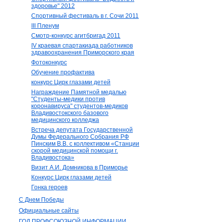
здоровье" 2012
Спортивный фестиваль в г. Сочи 2011
III Пленум
Смотр-конкурс агитбригад 2011
IV краевая спартакиада работников
здравоохранения Приморского края
Фотоконкурс
Обучение профактива
конкурс Цирк глазами детей
Награждение Памятной медалью
"Студенты-медики против
коронавируса" студентов-медиков
Владивостокского базового
медицинского колледжа
Встреча депутата Государственной
Думы Федерального Собрания РФ
Пинским В.В. с коллективом «Станции
скорой медицинской помощи г.
Владивостока»
Визит А.И. Домникова в Приморье
Конкурс Цирк глазами детей
Гонка героев
С Днем Победы
Официальные сайты
ГОД ПРОФСОЮЗНОЙ ИНФОРМАЦИИ