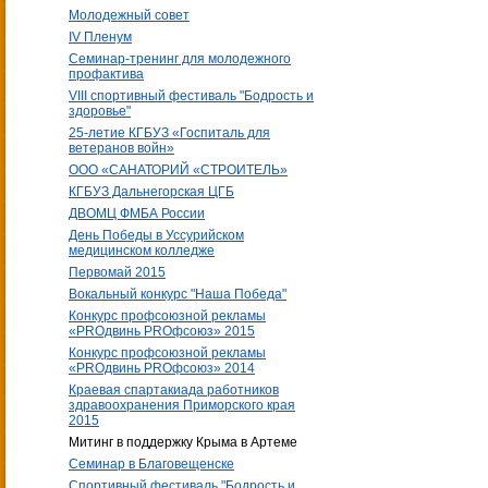
Молодежный совет
IV Пленум
Семинар-тренинг для молодежного
профактива
VIII спортивный фестиваль "Бодрость и
здоровье"
25-летие КГБУЗ «Госпиталь для
ветеранов войн»
ООО «САНАТОРИЙ «СТРОИТЕЛЬ»
КГБУЗ Дальнегорская ЦГБ
ДВОМЦ ФМБА России
День Победы в Уссурийском
медицинском колледже
Первомай 2015
Вокальный конкурс "Наша Победа"
Конкурс профсоюзной рекламы
«PROдвинь РRОфсоюз» 2015
Конкурс профсоюзной рекламы
«PROдвинь РRОфсоюз» 2014
Краевая спартакиада работников
здравоохранения Приморского края
2015
Митинг в поддержку Крыма в Артеме
Семинар в Благовещенске
Спортивный фестиваль "Бодрость и