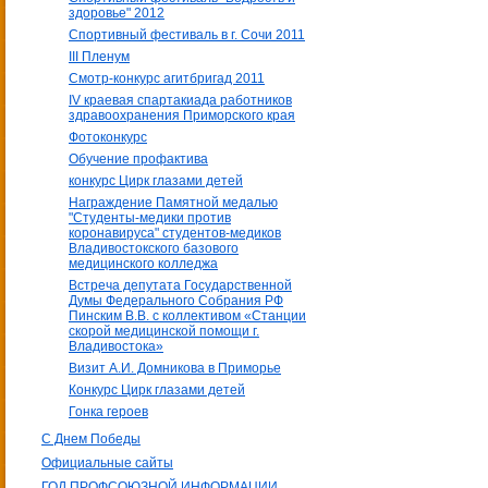
здоровье" 2012
Спортивный фестиваль в г. Сочи 2011
III Пленум
Смотр-конкурс агитбригад 2011
IV краевая спартакиада работников
здравоохранения Приморского края
Фотоконкурс
Обучение профактива
конкурс Цирк глазами детей
Награждение Памятной медалью
"Студенты-медики против
коронавируса" студентов-медиков
Владивостокского базового
медицинского колледжа
Встреча депутата Государственной
Думы Федерального Собрания РФ
Пинским В.В. с коллективом «Станции
скорой медицинской помощи г.
Владивостока»
Визит А.И. Домникова в Приморье
Конкурс Цирк глазами детей
Гонка героев
С Днем Победы
Официальные сайты
ГОД ПРОФСОЮЗНОЙ ИНФОРМАЦИИ