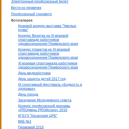
Электронный профсоюзный билет
Вести из первичек
Профсоюзный тонометр
Фотогалерея
Краевой конкурс-выставка "Умелые
ручки"
Конкурс Визитка на XI краевой
спартакиаде работников
здравоохранения Приморского края
Конкурс плакатов на XI краевой
спартакиаде работников
здравоохранения Приморского края
XI краевая спартакиада работников
здравоохранения Приморского края
День медработника
День защиты детей 2017 год
IX спортивный фестиваль «Бодрость и
здоровье»
День города
Заседание Молодежного совета
Конкурс профсоюзной рекламы
«PROдвинь РRОфсоюз» 2016
КГБУЗ "Хасанская ЦРБ"
ВКБ №1
Первомай 2016