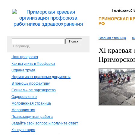
Тел/факс: 8
ПРИМОРСКАЯ К
РФ
Главная страница
Ф
Например,
XI краевая
Наш профсоюз
Приморског
Как вступить в Профсоюз
Охрана труда
Нормативно-правовые документы
В помощь профактиву
Социальное партнерство
Оздоровление
Молодежная страница
Мероприятия
Правозащитная работа
Задайте свой вопрос и получите ответ
Консультация