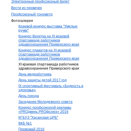
Электронный профсоюзный билет
Вести из первичек
Профсоюзный тонометр
Фотогалерея
Краевой конкурс-выставка "Умелые
ручки"
Конкурс Визитка на XI краевой
спартакиаде работников
здравоохранения Приморского края
Конкурс плакатов на XI краевой
спартакиаде работников
здравоохранения Приморского края
XI краевая спартакиада работников
здравоохранения Приморского края
День медработника
День защиты детей 2017 год
IX спортивный фестиваль «Бодрость и
здоровье»
День города
Заседание Молодежного совета
Конкурс профсоюзной рекламы
«PROдвинь РRОфсоюз» 2016
КГБУЗ "Хасанская ЦРБ"
ВКБ №1
Первомай 2016