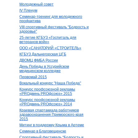
Молодежный совет
IV Пленум
Семинар-тренинг для молодежного
профактива
VIII спортивный фестиваль "Бодрость и
здоровье"
25-летие КГБУЗ «Госпиталь для
ветеранов войн»
ООО «САНАТОРИЙ «СТРОИТЕЛЬ»
КГБУЗ Дальнегорская ЦГБ
ДВОМЦ ФМБА России
День Победы в Уссурийском
медицинском колледже
Первомай 2015
Вокальный конкурс "Наша Победа"
Конкурс профсоюзной рекламы
«PROдвинь РRОфсоюз» 2015
Конкурс профсоюзной рекламы
«PROдвинь РRОфсоюз» 2014
Краевая спартакиада работников
здравоохранения Приморского края
2015
Митинг в поддержку Крыма в Артеме
Семинар в Благовещенске
Спортивный фестиваль "Бодрость и