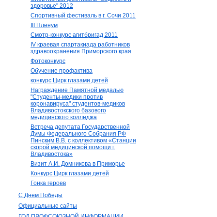
здоровье" 2012
Спортивный фестиваль в г. Сочи 2011
III Пленум
Смотр-конкурс агитбригад 2011
IV краевая спартакиада работников
здравоохранения Приморского края
Фотоконкурс
Обучение профактива
конкурс Цирк глазами детей
Награждение Памятной медалью
"Студенты-медики против
коронавируса" студентов-медиков
Владивостокского базового
медицинского колледжа
Встреча депутата Государственной
Думы Федерального Собрания РФ
Пинским В.В. с коллективом «Станции
скорой медицинской помощи г.
Владивостока»
Визит А.И. Домникова в Приморье
Конкурс Цирк глазами детей
Гонка героев
С Днем Победы
Официальные сайты
ГОД ПРОФСОЮЗНОЙ ИНФОРМАЦИИ