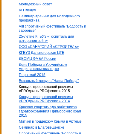
Молодежный совет
IV Пленум
Семинар-тренинг для молодежного
профактива
VIII спортивный фестиваль "Бодрость и
здоровье"
25-летие КГБУЗ «Госпиталь для
ветеранов войн»
ООО «САНАТОРИЙ «СТРОИТЕЛЬ»
КГБУЗ Дальнегорская ЦГБ
ДВОМЦ ФМБА России
День Победы в Уссурийском
медицинском колледже
Первомай 2015
Вокальный конкурс "Наша Победа"
Конкурс профсоюзной рекламы
«PROдвинь РRОфсоюз» 2015
Конкурс профсоюзной рекламы
«PROдвинь РRОфсоюз» 2014
Краевая спартакиада работников
здравоохранения Приморского края
2015
Митинг в поддержку Крыма в Артеме
Семинар в Благовещенске
Спортивный фестиваль "Бодрость и