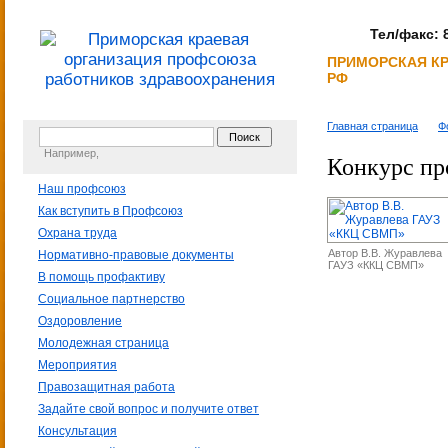
Тел/факс: 8
ПРИМОРСКАЯ К
РФ
Главная страница
Ф
Например,
Конкурс п
Наш профсоюз
Как вступить в Профсоюз
Охрана труда
Автор В.В. Журавлева
Нормативно-правовые документы
ГАУЗ «ККЦ СВМП»
В помощь профактиву
Социальное партнерство
Оздоровление
Молодежная страница
Мероприятия
Правозащитная работа
Задайте свой вопрос и получите ответ
Консультация