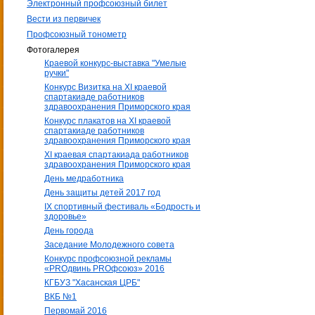
Электронный профсоюзный билет
Вести из первичек
Профсоюзный тонометр
Фотогалерея
Краевой конкурс-выставка "Умелые
ручки"
Конкурс Визитка на XI краевой
спартакиаде работников
здравоохранения Приморского края
Конкурс плакатов на XI краевой
спартакиаде работников
здравоохранения Приморского края
XI краевая спартакиада работников
здравоохранения Приморского края
День медработника
День защиты детей 2017 год
IX спортивный фестиваль «Бодрость и
здоровье»
День города
Заседание Молодежного совета
Конкурс профсоюзной рекламы
«PROдвинь РRОфсоюз» 2016
КГБУЗ "Хасанская ЦРБ"
ВКБ №1
Первомай 2016