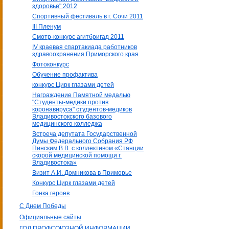
здоровье" 2012
Спортивный фестиваль в г. Сочи 2011
III Пленум
Смотр-конкурс агитбригад 2011
IV краевая спартакиада работников
здравоохранения Приморского края
Фотоконкурс
Обучение профактива
конкурс Цирк глазами детей
Награждение Памятной медалью
"Студенты-медики против
коронавируса" студентов-медиков
Владивостокского базового
медицинского колледжа
Встреча депутата Государственной
Думы Федерального Собрания РФ
Пинским В.В. с коллективом «Станции
скорой медицинской помощи г.
Владивостока»
Визит А.И. Домникова в Приморье
Конкурс Цирк глазами детей
Гонка героев
С Днем Победы
Официальные сайты
ГОД ПРОФСОЮЗНОЙ ИНФОРМАЦИИ