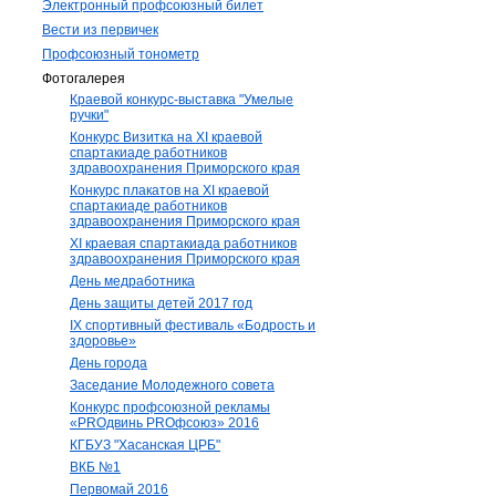
Электронный профсоюзный билет
Вести из первичек
Профсоюзный тонометр
Фотогалерея
Краевой конкурс-выставка "Умелые
ручки"
Конкурс Визитка на XI краевой
спартакиаде работников
здравоохранения Приморского края
Конкурс плакатов на XI краевой
спартакиаде работников
здравоохранения Приморского края
XI краевая спартакиада работников
здравоохранения Приморского края
День медработника
День защиты детей 2017 год
IX спортивный фестиваль «Бодрость и
здоровье»
День города
Заседание Молодежного совета
Конкурс профсоюзной рекламы
«PROдвинь РRОфсоюз» 2016
КГБУЗ "Хасанская ЦРБ"
ВКБ №1
Первомай 2016