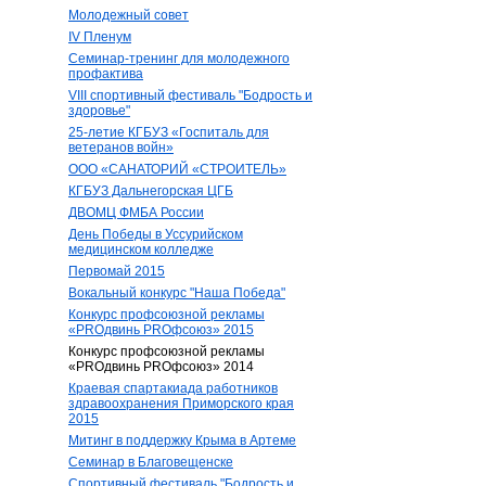
Молодежный совет
IV Пленум
Семинар-тренинг для молодежного
профактива
VIII спортивный фестиваль "Бодрость и
здоровье"
25-летие КГБУЗ «Госпиталь для
ветеранов войн»
ООО «САНАТОРИЙ «СТРОИТЕЛЬ»
КГБУЗ Дальнегорская ЦГБ
ДВОМЦ ФМБА России
День Победы в Уссурийском
медицинском колледже
Первомай 2015
Вокальный конкурс "Наша Победа"
Конкурс профсоюзной рекламы
«PROдвинь РRОфсоюз» 2015
Конкурс профсоюзной рекламы
«PROдвинь РRОфсоюз» 2014
Краевая спартакиада работников
здравоохранения Приморского края
2015
Митинг в поддержку Крыма в Артеме
Семинар в Благовещенске
Спортивный фестиваль "Бодрость и