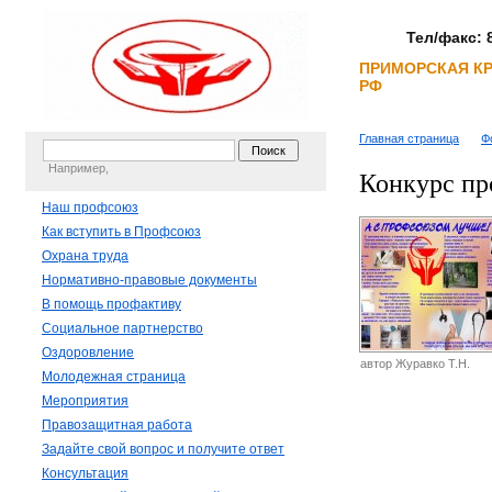
Тел/факс: 8
ПРИМОРСКАЯ К
РФ
Главная страница
Ф
Например,
Конкурс п
Наш профсоюз
Как вступить в Профсоюз
Охрана труда
Нормативно-правовые документы
В помощь профактиву
Социальное партнерство
Оздоровление
автор Журавко Т.Н.
Молодежная страница
Мероприятия
Правозащитная работа
Задайте свой вопрос и получите ответ
Консультация