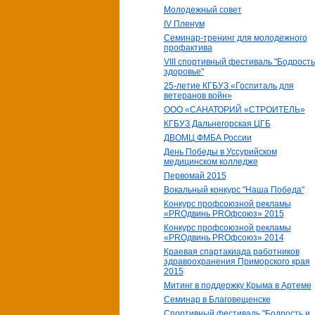
Молодежный совет
IV Пленум
Семинар-тренинг для молодежного
профактива
VIII спортивный фестиваль "Бодрость
здоровье"
25-летие КГБУЗ «Госпиталь для
ветеранов войн»
ООО «САНАТОРИЙ «СТРОИТЕЛЬ»
КГБУЗ Дальнегорская ЦГБ
ДВОМЦ ФМБА России
День Победы в Уссурийском
медицинском колледже
Первомай 2015
Вокальный конкурс "Наша Победа"
Конкурс профсоюзной рекламы
«PROдвинь РRОфсоюз» 2015
Конкурс профсоюзной рекламы
«PROдвинь РRОфсоюз» 2014
Краевая спартакиада работников
здравоохранения Приморского края
2015
Митинг в поддержку Крыма в Артеме
Семинар в Благовещенске
Спортивный фестиваль "Бодрость и