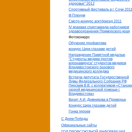
здоровье" 2012
Спортивный фестиваль в г. Сочи 201
III Пленум
Смотр-конкурс агитбригад 2011
IV краевая спартакиада работников
здравоохранения Приморского края
Фотоконкурс
Обучение профактива
конкурс Цирк глазами детей
Награждение Памятной медалью
"Студенты-медики против
коронавируса" студентов-медиков
Владивостокского базового
медицинского колледжа
Встреча депутата Государственной
Думы Федерального Собрания РФ
Пинским В.В. с коллективом «Станци
скорой медицинской помощи г.
Владивостока»
Визит А.И. Домникова в Приморье
Конкурс Цирк глазами детей
Гонка героев
С Днем Победы
Официальные сайты
ГОД ПРОФСОЮЗНОЙ ИНФОРМАЦИИ