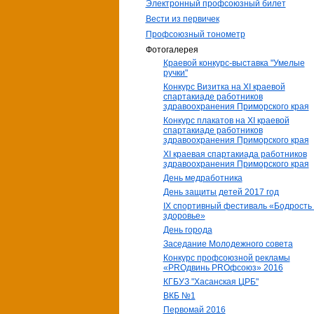
Электронный профсоюзный билет
Вести из первичек
Профсоюзный тонометр
Фотогалерея
Краевой конкурс-выставка "Умелые
ручки"
Конкурс Визитка на XI краевой
спартакиаде работников
здравоохранения Приморского края
Конкурс плакатов на XI краевой
спартакиаде работников
здравоохранения Приморского края
XI краевая спартакиада работников
здравоохранения Приморского края
День медработника
День защиты детей 2017 год
IX спортивный фестиваль «Бодрость
здоровье»
День города
Заседание Молодежного совета
Конкурс профсоюзной рекламы
«PROдвинь РRОфсоюз» 2016
КГБУЗ "Хасанская ЦРБ"
ВКБ №1
Первомай 2016