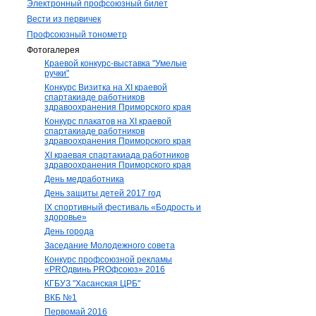
Электронный профсоюзный билет
Вести из первичек
Профсоюзный тонометр
Фотогалерея
Краевой конкурс-выставка "Умелые
ручки"
Конкурс Визитка на XI краевой
спартакиаде работников
здравоохранения Приморского края
Конкурс плакатов на XI краевой
спартакиаде работников
здравоохранения Приморского края
XI краевая спартакиада работников
здравоохранения Приморского края
День медработника
День защиты детей 2017 год
IX спортивный фестиваль «Бодрость и
здоровье»
День города
Заседание Молодежного совета
Конкурс профсоюзной рекламы
«PROдвинь РRОфсоюз» 2016
КГБУЗ "Хасанская ЦРБ"
ВКБ №1
Первомай 2016