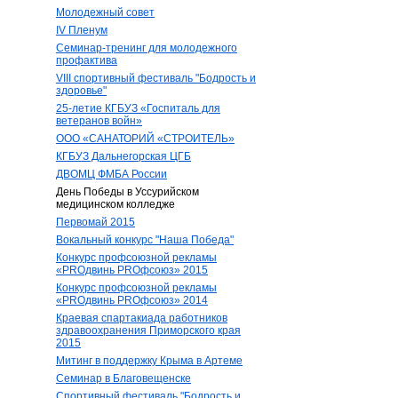
Молодежный совет
IV Пленум
Семинар-тренинг для молодежного
профактива
VIII спортивный фестиваль "Бодрость и
здоровье"
25-летие КГБУЗ «Госпиталь для
ветеранов войн»
ООО «САНАТОРИЙ «СТРОИТЕЛЬ»
КГБУЗ Дальнегорская ЦГБ
ДВОМЦ ФМБА России
День Победы в Уссурийском
медицинском колледже
Первомай 2015
Вокальный конкурс "Наша Победа"
Конкурс профсоюзной рекламы
«PROдвинь РRОфсоюз» 2015
Конкурс профсоюзной рекламы
«PROдвинь РRОфсоюз» 2014
Краевая спартакиада работников
здравоохранения Приморского края
2015
Митинг в поддержку Крыма в Артеме
Семинар в Благовещенске
Спортивный фестиваль "Бодрость и