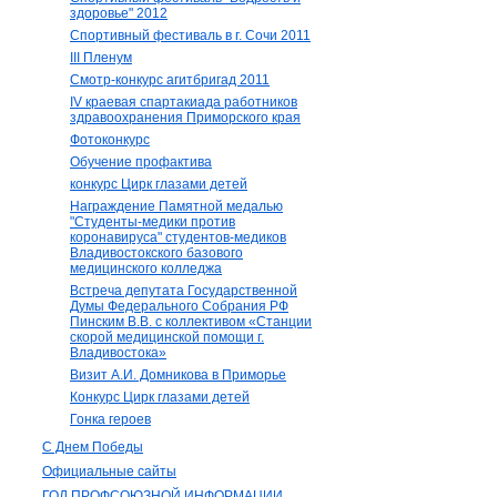
здоровье" 2012
Спортивный фестиваль в г. Сочи 2011
III Пленум
Смотр-конкурс агитбригад 2011
IV краевая спартакиада работников
здравоохранения Приморского края
Фотоконкурс
Обучение профактива
конкурс Цирк глазами детей
Награждение Памятной медалью
"Студенты-медики против
коронавируса" студентов-медиков
Владивостокского базового
медицинского колледжа
Встреча депутата Государственной
Думы Федерального Собрания РФ
Пинским В.В. с коллективом «Станции
скорой медицинской помощи г.
Владивостока»
Визит А.И. Домникова в Приморье
Конкурс Цирк глазами детей
Гонка героев
С Днем Победы
Официальные сайты
ГОД ПРОФСОЮЗНОЙ ИНФОРМАЦИИ