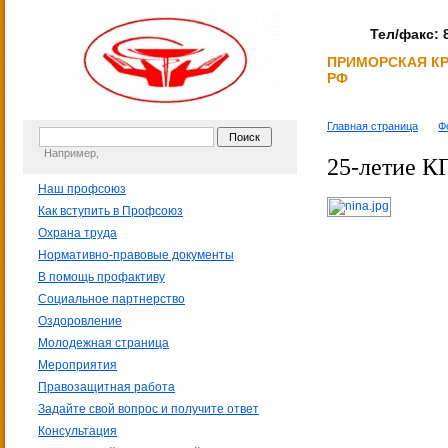
Тел/факс: 8
ПРИМОРСКАЯ К
РФ
Главная страница
Ф
Например,
25-летие К
Наш профсоюз
Как вступить в Профсоюз
Охрана труда
Нормативно-правовые документы
В помощь профактиву
Социальное партнерство
Оздоровление
Молодежная страница
Мероприятия
Правозащитная работа
Задайте свой вопрос и получите ответ
Консультация