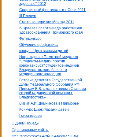
здоровье" 2012
Спортивный фестиваль в г. Сочи 2011
III Пленум
Смотр-конкурс агитбригад 2011
IV краевая спартакиада работников
здравоохранения Приморского края
Фотоконкурс
Обучение профактива
конкурс Цирк глазами детей
Награждение Памятной медалью
"Студенты-медики против
коронавируса" студентов-медиков
Владивостокского базового
медицинского колледжа
Встреча депутата Государственной
Думы Федерального Собрания РФ
Пинским В.В. с коллективом «Станции
скорой медицинской помощи г.
Владивостока»
Визит А.И. Домникова в Приморье
Конкурс Цирк глазами детей
Гонка героев
С Днем Победы
Официальные сайты
ГОД ПРОФСОЮЗНОЙ ИНФОРМАЦИИ