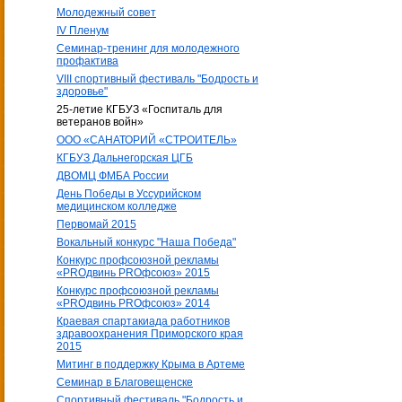
Молодежный совет
IV Пленум
Семинар-тренинг для молодежного
профактива
VIII спортивный фестиваль "Бодрость и
здоровье"
25-летие КГБУЗ «Госпиталь для
ветеранов войн»
ООО «САНАТОРИЙ «СТРОИТЕЛЬ»
КГБУЗ Дальнегорская ЦГБ
ДВОМЦ ФМБА России
День Победы в Уссурийском
медицинском колледже
Первомай 2015
Вокальный конкурс "Наша Победа"
Конкурс профсоюзной рекламы
«PROдвинь РRОфсоюз» 2015
Конкурс профсоюзной рекламы
«PROдвинь РRОфсоюз» 2014
Краевая спартакиада работников
здравоохранения Приморского края
2015
Митинг в поддержку Крыма в Артеме
Семинар в Благовещенске
Спортивный фестиваль "Бодрость и