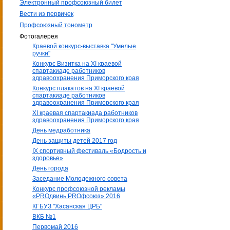
Электронный профсоюзный билет
Вести из первичек
Профсоюзный тонометр
Фотогалерея
Краевой конкурс-выставка "Умелые
ручки"
Конкурс Визитка на XI краевой
спартакиаде работников
здравоохранения Приморского края
Конкурс плакатов на XI краевой
спартакиаде работников
здравоохранения Приморского края
XI краевая спартакиада работников
здравоохранения Приморского края
День медработника
День защиты детей 2017 год
IX спортивный фестиваль «Бодрость и
здоровье»
День города
Заседание Молодежного совета
Конкурс профсоюзной рекламы
«PROдвинь РRОфсоюз» 2016
КГБУЗ "Хасанская ЦРБ"
ВКБ №1
Первомай 2016