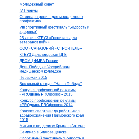
Молодежный совет
IV Пленум
Семинар-тренинг для молодежного
профактива
VIII спортивный фестиваль "Бодрость и
здоровье"
25-летие КГБУЗ «Госпиталь для
ветеранов войн»
ООО «САНАТОРИЙ «СТРОИТЕЛЬ»
КГБУЗ Дальнегорская ЦГБ
ДВОМЦ ФМБА России
День Победы в Уссурийском
медицинском колледже
Первомай 2015
Вокальный конкурс "Наша Победа"
Конкурс профсоюзной рекламы
«PROдвинь РRОфсоюз» 2015
Конкурс профсоюзной рекламы
«PROдвинь РRОфсоюз» 2014
Краевая спартакиада работников
здравоохранения Приморского края
2015
Митинг в поддержку Крыма в Артеме
Семинар в Благовещенске
Спортивный фестиваль "Бодрость и