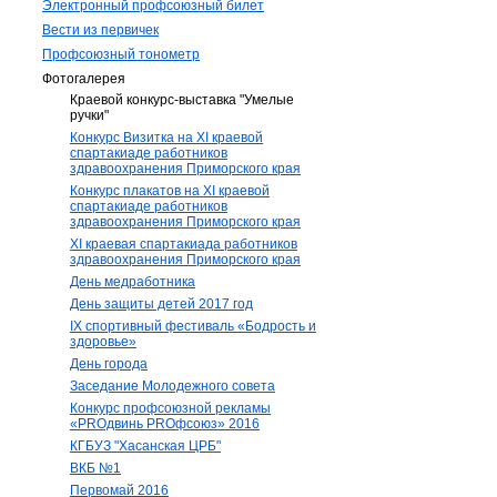
Электронный профсоюзный билет
Вести из первичек
Профсоюзный тонометр
Фотогалерея
Краевой конкурс-выставка "Умелые
ручки"
Конкурс Визитка на XI краевой
спартакиаде работников
здравоохранения Приморского края
Конкурс плакатов на XI краевой
спартакиаде работников
здравоохранения Приморского края
XI краевая спартакиада работников
здравоохранения Приморского края
День медработника
День защиты детей 2017 год
IX спортивный фестиваль «Бодрость и
здоровье»
День города
Заседание Молодежного совета
Конкурс профсоюзной рекламы
«PROдвинь РRОфсоюз» 2016
КГБУЗ "Хасанская ЦРБ"
ВКБ №1
Первомай 2016