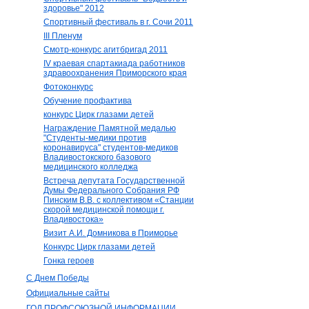
здоровье" 2012
Спортивный фестиваль в г. Сочи 2011
III Пленум
Смотр-конкурс агитбригад 2011
IV краевая спартакиада работников
здравоохранения Приморского края
Фотоконкурс
Обучение профактива
конкурс Цирк глазами детей
Награждение Памятной медалью
"Студенты-медики против
коронавируса" студентов-медиков
Владивостокского базового
медицинского колледжа
Встреча депутата Государственной
Думы Федерального Собрания РФ
Пинским В.В. с коллективом «Станции
скорой медицинской помощи г.
Владивостока»
Визит А.И. Домникова в Приморье
Конкурс Цирк глазами детей
Гонка героев
С Днем Победы
Официальные сайты
ГОД ПРОФСОЮЗНОЙ ИНФОРМАЦИИ