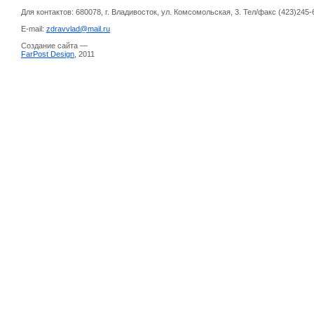
Для контактов: 680078, г. Владивосток, ул. Комсомольская, 3. Тел/факс (423)245-
E-mail:
zdravvlad@mail.ru
Создание сайта —
FarPost Design
, 2011