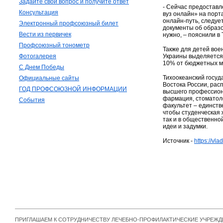
Задайте свой вопрос и получите ответ
- Сейчас предоставл
Консультация
вуз онлайн» на порт
онлайн-путь, следует
Электронный профсоюзный билет
документы об образо
Вести из первичек
нужно, – пояснили в 
Профсоюзный тонометр
Также для детей вое
Фотогалерея
Украины выделяется 
10% от бюджетных м
С Днем Победы
Тихоокеанский госуд
Официальные сайты
Востока России, рас
ГОД ПРОФСОЮЗНОЙ ИНФОРМАЦИИ
высшего профессион
фармация, стоматоло
События
факультет – единств
чтобы студенческая 
так и в общественно
идеи и задумки.
Источник -
https://vl
ПРИГЛАШАЕМ К СОТРУДНИЧЕСТВУ ЛЕЧЕБНО-ПРОФИЛАКТИЧЕСКИЕ УЧРЕЖ