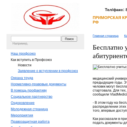
Тел/факс: 8
ПРИМОРСКАЯ К
РФ
Главная страница
К
Например,
Бесплатно 
Наш профсоюз
абитуриент
Как вступить в Профсоюз
Новости
Заявление о вступлении в профсоюз
Охрана труда
медицинский универс
предыдущие годы. Эт
Нормативно-правовые документы
человек могут беспл
В помощь профактиву
стартовала. Для тех
сообщили VladMedicin
Социальное партнерство
- В этом году на бе
Оздоровление
распределении этих
Молодежная страница
того, впервые досту
Мероприятия
Как рассказали в пр
Правозащитная работа
подать документы д