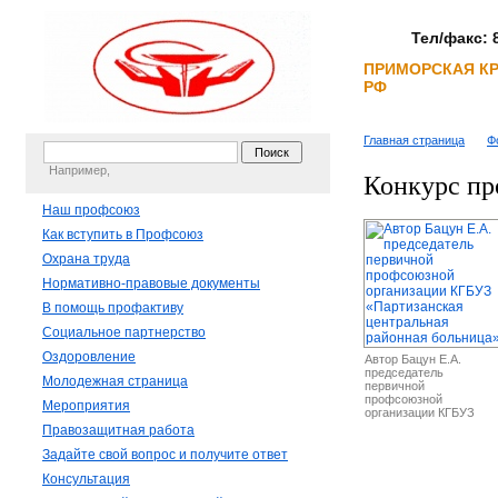
Тел/факс: 8
ПРИМОРСКАЯ К
РФ
Главная страница
Ф
Например,
Конкурс п
Наш профсоюз
Как вступить в Профсоюз
Охрана труда
Нормативно-правовые документы
В помощь профактиву
Социальное партнерство
Оздоровление
Автор Бацун Е.А.
председатель
Молодежная страница
первичной
профсоюзной
Мероприятия
организации КГБУЗ
«Партизанская
Правозащитная работа
центральная районная
больница»
Задайте свой вопрос и получите ответ
Консультация