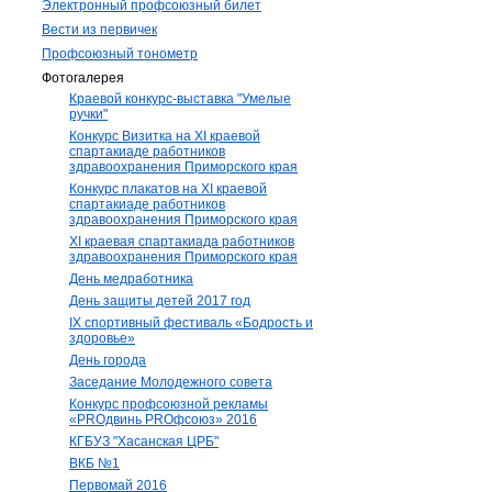
Электронный профсоюзный билет
Вести из первичек
Профсоюзный тонометр
Фотогалерея
Краевой конкурс-выставка "Умелые
ручки"
Конкурс Визитка на XI краевой
спартакиаде работников
здравоохранения Приморского края
Конкурс плакатов на XI краевой
спартакиаде работников
здравоохранения Приморского края
XI краевая спартакиада работников
здравоохранения Приморского края
День медработника
День защиты детей 2017 год
IX спортивный фестиваль «Бодрость и
здоровье»
День города
Заседание Молодежного совета
Конкурс профсоюзной рекламы
«PROдвинь РRОфсоюз» 2016
КГБУЗ "Хасанская ЦРБ"
ВКБ №1
Первомай 2016