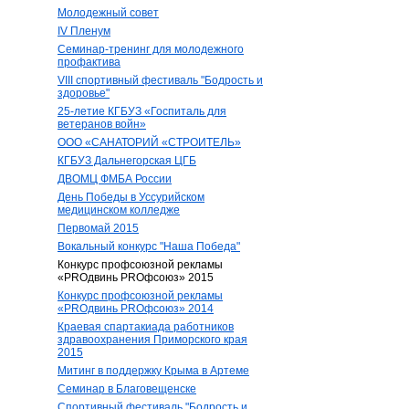
Молодежный совет
IV Пленум
Семинар-тренинг для молодежного
профактива
VIII спортивный фестиваль "Бодрость и
здоровье"
25-летие КГБУЗ «Госпиталь для
ветеранов войн»
ООО «САНАТОРИЙ «СТРОИТЕЛЬ»
КГБУЗ Дальнегорская ЦГБ
ДВОМЦ ФМБА России
День Победы в Уссурийском
медицинском колледже
Первомай 2015
Вокальный конкурс "Наша Победа"
Конкурс профсоюзной рекламы
«PROдвинь РRОфсоюз» 2015
Конкурс профсоюзной рекламы
«PROдвинь РRОфсоюз» 2014
Краевая спартакиада работников
здравоохранения Приморского края
2015
Митинг в поддержку Крыма в Артеме
Семинар в Благовещенске
Спортивный фестиваль "Бодрость и