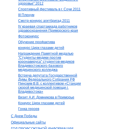
здоровье" 2012
Спортивный фестиваль в г. Сочи 2011
III Пленум
Смотр-конкурс агитбригад 2011
IV краевая спартакиада работников
здравоохранения Приморского края
Фотоконкурс
Обучение профактива
конкурс Цирк глазами детей
Награждение Памятной медалью
"Студенты-медики против
коронавируса" студентов-медиков
Владивостокского базового
медицинского колледжа
Встреча депутата Государственной
Думы Федерального Собрания РФ
Пинским В.В. с коллективом «Станции
скорой медицинской помощи г.
Владивостока»
Визит А.И. Домникова в Приморье
Конкурс Цирк глазами детей
Гонка героев
С Днем Победы
Официальные сайты
ГОД ПРОФСОЮЗНОЙ ИНФОРМАЦИИ